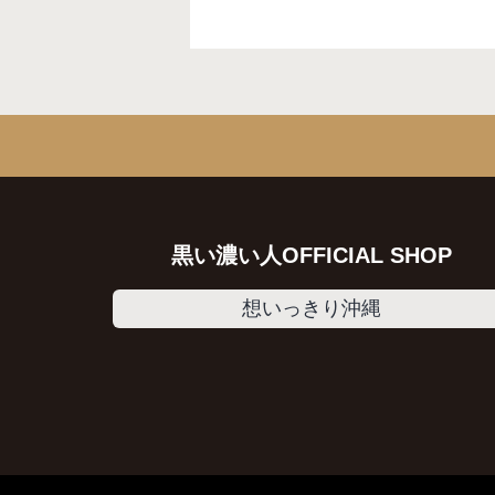
グッズ
お菓子
食品
アルコール
黒い濃い人OFFICIAL SHOP
想いっきり沖縄