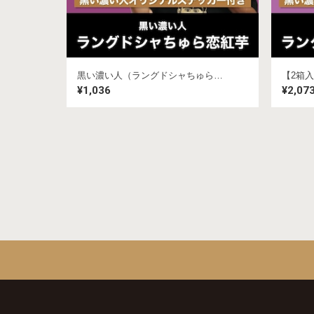
黒い濃い人（ラングドシャちゅら恋紅芋）★ステッカー付き
¥1,036
¥2,07
グッズ
お菓子
食品
アルコール